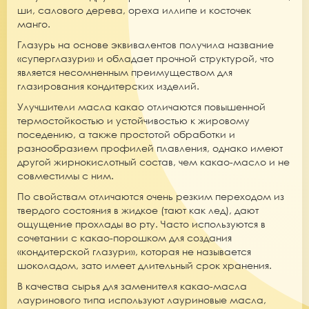
ши, салового дерева, ореха иллипе и косточек
манго.
Глазурь на основе эквивалентов получила название
«суперглазури» и обладает прочной структурой, что
является несомненным преимуществом для
глазирования кондитерских изделий.
Улучшители масла какао
отличаются повышенной
термостойкостью и устойчивостью к жировому
поседению, а также простотой обработки и
разнообразием профилей плавления,
однако имеют
другой жирнокислотный состав, чем какао-масло и
не
совместимы с ним.
По свойствам отличаются
очень резким переходом из
твердого состояния в жидкое (тают как лед), дают
ощущение прохлады во рту. Часто используются в
сочетании с какао-порошком для создания
«кондитерской глазури», которая не называется
шоколадом, зато имеет длительный срок хранения.
В качества сырья для
з
аменителя какао-масла
лауринового типа
используют лауриновые масла,