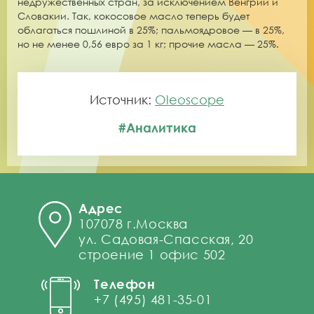
недружественных стран, за исключением Венгрии и
Словакии. Так, кокосовое масло теперь будет
облагаться пошлиной в
25%; пальмоядровое
— в
25%,
но не менее 0,56 евро за 1 кг; прочие
масла —
25%.
Источник:
Oleoscope
#Аналитика
Адрес
107078 г.Москва
ул. Садовая-Спасская, 20
строение 1 офис 502
Телефон
+7 (495) 481-35-01