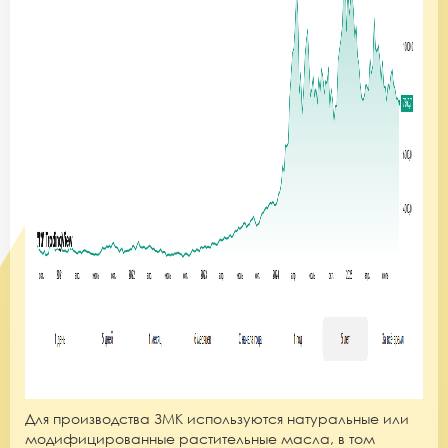
Для производства ЗМК используются натуральные или
модифицированные
растительные масла
, в том