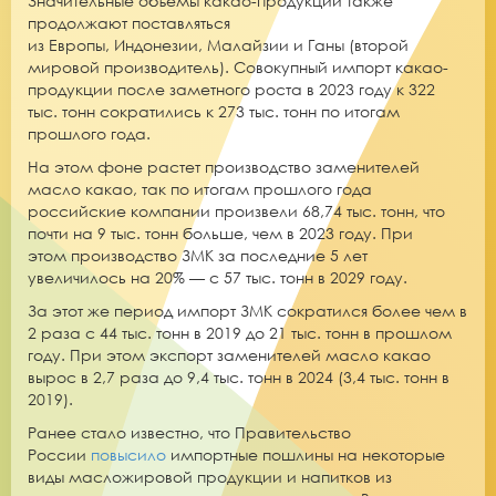
Значительные объемы какао-продукции также
продолжают поставляться
из
Европы,
Индонезии
,
Малайзии
и Ганы
(второй
мировой производитель).
Совокупный импорт какао-
продукции
после заметного роста в 2023 году к 322
тыс. тонн сократились к 273 тыс. тонн по итогам
прошлого года.
На этом фоне растет производство заменителей
масло какао, так по итогам прошлого года
российские компании произвели 68,74 тыс. тонн, что
почти на 9 тыс. тонн больше, чем в 2023 году. При
этом
производство ЗМК за последние 5 лет
увеличилось на 20% — с 57 тыс. тонн в 2029 году.
За этот же период
импорт ЗМК сократился более чем в
2 раза
с 44 тыс. тонн в 2019 до 21 тыс. тонн в прошлом
году. При этом
экспорт заменителей масло какао
вырос в 2,7 раз
а до 9,4 тыс. тонн в 2024 (3,4 тыс. тонн в
2019).
Ранее стало известно, что Правительство
России
повысило
импортные пошлины на некоторые
виды масложировой продукции и напитков из