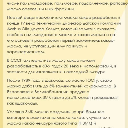
числе
пальмоядровое
,
пальмовое
,
подсолнечное
,
рапсово
масло орехов ши
и их фракции.
Первый рецепт заменителя масла какао разработал в
конце 19 века технический директор датской компании
Aarhus Olіe доктор Хольст, который заметил схожесть
свойств пальмоядрового масла и какао-масла и на
его основе и разработал первый заменитель какао-
масла, не уступающий ему по вкусу и
характеристикам.
В СССР альтернативы маслу какао начали
разрабатывать в 60-х годах 20 века и использовали, в
частности для изготовления шоколадной глазури.
После 1989 года в шоколад, согласно ГОСТу, стало
можно добавлять до 5% заменителей какао-масла.
В
Евросоюзе и Великобритании продукт с
использованием ЗМК также до 5% может продаваться
как «шоколад».
Условно ЗМК можно разделить на три большие
категории
:
эквиваленты масла какао, улучшители
масла какао
нелауринового типа (НЗМК) и