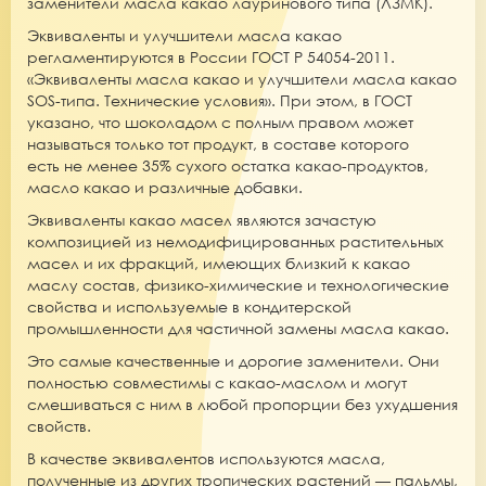
заменители масла какао лауринового типа (ЛЗМК).
Эквиваленты и улучшители масла какао
регламентируются в России ГОСТ Р 54054-2011.
«Эквиваленты масла какао и улучшители масла какао
SOS-типа. Технические условия».
При этом, в ГОСТ
указано, что
шоколадом с полным правом может
называться только тот продукт, в составе которого
есть
не менее 35% сухого остатка какао-продуктов,
масло какао и различные добавки.
Эквиваленты какао масел являются зачастую
композицией из немодифицированных
растительных
масел
и их фракций, имеющих близкий к какао
маслу состав, физико-химические и технологические
свойства и используемые в кондитерской
промышленности для частичной замены масла какао.
Это самые качественные и дорогие заменители. Они
полностью совместимы с какао-маслом и могут
смешиваться с ним в любой пропорции без ухудшения
свойств.
В качестве эквивалентов используются масла,
полученные из других тропических растений
— пальмы,