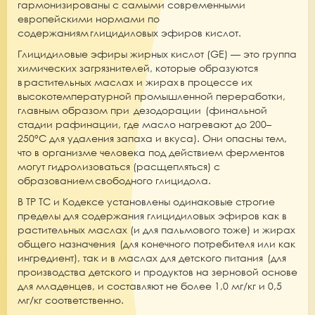
гармонизированы с самыми современными
европейскими нормами по
содержаниям глицидиловых эфиров кислот.
Глицидиловые эфиры жирных кислот (GE) — это группа
химических загрязнителей, которые образуются
в растительных маслах и жирах в процессе их
высокотемпературной промышленной переработки,
главным образом при дезодорации (финальной
стадии рафинации, где масло нагревают до 200–
250°C для удаления запаха и вкуса). Они опасны тем,
что в организме человека под действием ферментов
могут гидролизоваться (расщепляться) с
образованием свободного глицидола.
В ТР ТС и Кодексе установлены одинаковые строгие
пределы для содержания глицидиловых эфиров как в
растительных маслах (и для пальмового тоже) и жирах
общего назначения (для конечного потребителя или как
ингредиент), так и в маслах для детского питания (для
производства детского и продуктов на зерновой основе
для младенцев, и составляют не более 1,0 мг/кг и 0,5
мг/кг соответственно.