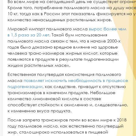
Во всем мире на сегодняшний день не существует огран
Кроме того, потребление пальмового масла на душу насел
10 кг, тогда как в России этот показатель фиксируется н
количество ненасыщенных растительных жиров.
Мировой импорт пальмового масла
вырос более чем
в 1,5 раза за 20 лет
. Такой бум использования
пальмового масла связан с тем, что в начале 2000-х
годов было доказано вредное влияние на здоровье
человека транс-изомеров жирных кислот, которые
появляются в продукте в результате гидрогенизации
жидких растительных масел.
Естественная полутвердая консистенция пальмового
масла
позволяет исключить необходимость в процессе
гидрогенизации
, как следствие, приводит к отсутствию
трансизомеров в конечном продукте. Небольшое
количество линоленовой кислоты в составе
способствует стойкости к окислению и, следовательно,
к изменению вкуса продукта.
После запрета трансжиров почти во всем мире к 2018
году пальмовое масло, как естественно полутвердый
жир, стало широко использоваться в пищевой