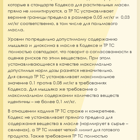
которые в стандарте Кодекса для растительных масел
прямо не лимитируются, а ТР ТС устанавливает
верхние границы предела в размере 0,05 мг/кг и 0,03
мг/кг соответственно, в том числе для пальмового
масла.
Уровни по предельно допустимому содержанию
мышьяка и диоксина в масле в Кодексе и ТР ТС
полностью совпадают, что говорит о согласованности в
оценке рисков по этим веществам. При этом
устанавливающиеся в качестве максимально
допустимых норм дозы разнятся незначительно.
Для свинца ТР ТС устанавливает максимальное
значение 0.1 против 0.08 мг/кг в требованиях
Кодекса. Для мышьяка же требование о
максимальном содержании количества веществ
идентичны – не более 0,1 мг/кг.
В отношении кадмия ТР ТС строже и конкретнее.
Кодекс не устанавливает прямого предела для
содержания вещества в масле (нормирует в сырье –
семенах), а ТР ТС имеет четкий лимит для готового
продукта. Также требования ТР ТС полностью