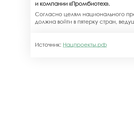
и компании «Промбиотех».
Согласно целям национального про
должна войти в пятерку стран, веду
Источник:
Нацпроекты.рф