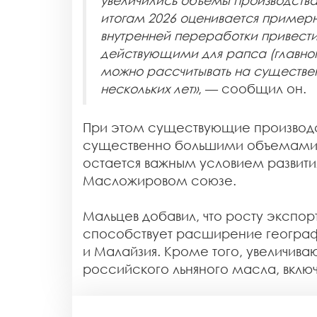
увеличились объемы производства 
итогам 2026 оценивается примерно
внутренней переработки привести
действующими для рапса (главног
можно рассчитывать на существен
нескольких лет»
, — сообщил он.
При этом существующие производс
существенно большими объемами 
остается важным условием развития
Масложировом союзе.
Мальцев добавил, что росту экспор
способствует расширение географ
и Малайзия. Кроме того, увеличива
российского льняного масла, включ