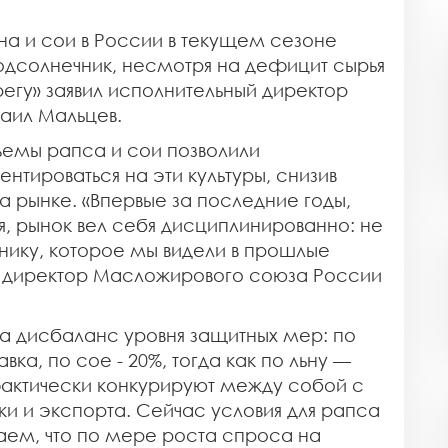
на и сои в России в текущем сезоне
одсолнечник, несмотря на дефицит сырья
егу» заявил исполнительный директор
аил Мальцев.
ъемы рапса и сои позволили
тироваться на эти культуры, снизив
 рынке. «Впервые за последние годы,
, рынок вел себя дисциплинированно: не
нику, которое мы видели в прошлые
й директор Масложирового союза России
а дисбаланс уровня защитных мер: по
вка, по сое - 20%, тогда как по льну —
 фактически конкурируют между собой с
и и экспорта. Сейчас условия для рапса
ем, что по мере роста спроса на