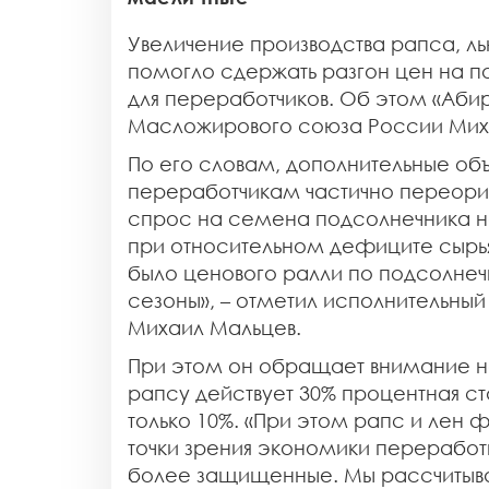
Увеличение производства рапса, ль
помогло сдержать разгон цен на п
для переработчиков. Об этом «Абир
Масложирового союза России Мих
По его словам, дополнительные об
переработчикам частично переориен
спрос на семена подсолнечника на
при относительном дефиците сырья
было ценового ралли по подсолнеч
сезоны», – отметил исполнительны
Михаил Мальцев.
При этом он обращает внимание н
рапсу действует 30% процентная ста
только 10%. «При этом рапс и лен
точки зрения экономики переработк
более защищенные. Мы рассчитыва